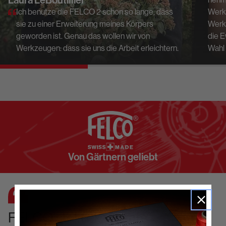
Laura LeBoutillier
Ich benutze die FELCO 2 schon so lange, dass
Werk
sie zu einer Erweiterung meines Körpers
Werk
geworden ist. Genau das wollen wir von
die E
Werkzeugen: dass sie uns die Arbeit erleichtern.
Wahl 
Von Gärtnern geliebt
FELCO stellt exzellente