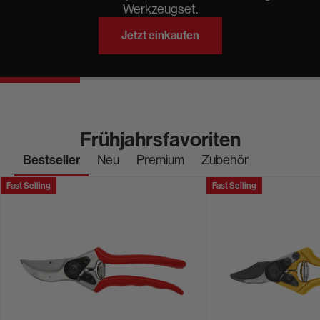
Werkzeugset.
Jetzt einkaufen
Frühjahrsfavoriten
Bestseller
Neu
Premium
Zubehör
FELCO
FELCO
Fast Selling
Fast Selling
2
6
-
Personalisierbar