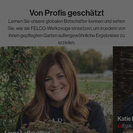
Von Profis geschätzt
Lernen Sie unsere globalen Botschafter kennen und sehen
Sie, wie sie FELCO-Werkzeuge einsetzen, um in jedem von
ihnen gepflegten Garten außergewöhnliche Ergebnisse zu
erzielen.
Katie
Egal,
nehme