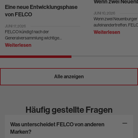
Wenn zwei Neuenb
Eine neue Entwicklungsphase
aufeinandertreffe
von FELCO
JUNI 10, 2026
Wenn zwei Neuenburger 
aufeinandertreffen. FEL
JUNI 17, 2026
de l’Absinthe teilen mehr 
FELCO kündigt nach der
Weiterlesen
Kanton. Sie teilen eine P
Generalversammlung wichtige
limitierte Ausgabe der 
Veränderungen im Verwaltungsrat an. Mit
Weiterlesen
grün, Swiss‑made,...
Nabil Francis als neuem Präsidenten und
zwei weiteren Mitgliedern beginnt eine neue
Entwicklungsphase, die auf Wachstum,
Innovation und eine...
Alle anzeigen
Häufig gestellte Fragen
Was unterscheidet FELCO von anderen
Marken?