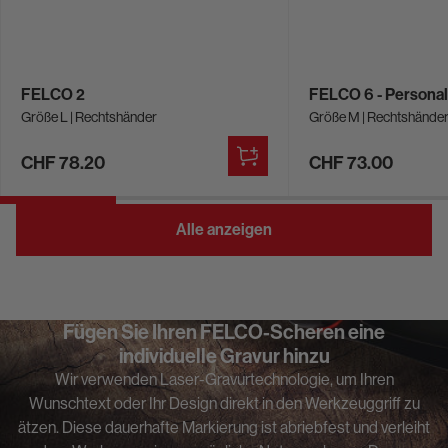
FELCO 2
FELCO 6 - Personal
Größe L | Rechtshänder
Größe M | Rechtshände
CHF 78.20
CHF 73.00
Zum
Warenkorb
hinzufügen
Alle anzeigen
Fügen Sie Ihren FELCO-Scheren eine
individuelle Gravur hinzu
Wir verwenden Laser-Gravurtechnologie, um Ihren
Wunschtext oder Ihr Design direkt in den Werkzeuggriff zu
ätzen. Diese dauerhafte Markierung ist abriebfest und verleiht