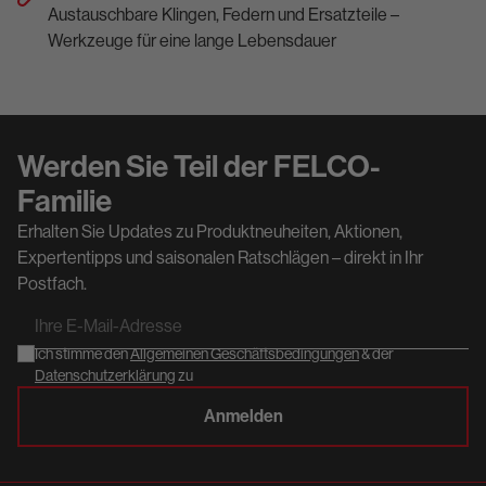
Austauschbare Klingen, Federn und Ersatzteile –
Werkzeuge für eine lange Lebensdauer
Werden Sie Teil der FELCO-
Familie
Erhalten Sie Updates zu Produktneuheiten, Aktionen,
Expertentipps und saisonalen Ratschlägen – direkt in Ihr
Postfach.
Ihre
E-
Ich stimme den
Allgemeinen Geschäftsbedingungen
& der
Mail-
Datenschutzerklärung
zu
Adresse
Anmelden