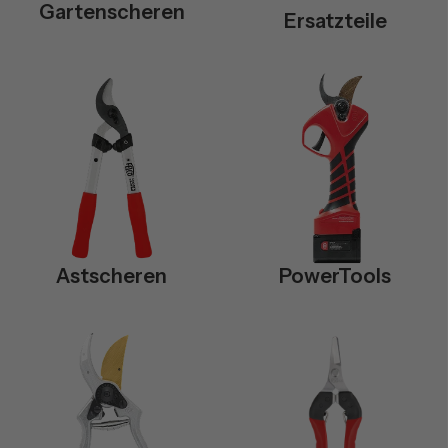
Gartenscheren
Ersatzteile
Astscheren
PowerTools
Astscheren
PowerTools
Special
Scheren
Edition
&
Geschenke