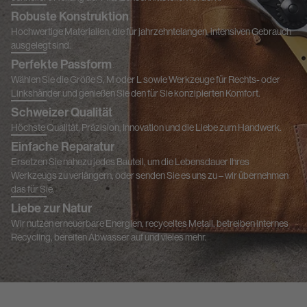
Robuste Konstruktion
Hochwertige Materialien, die für jahrzehntelangen, intensiven Gebrauch
ausgelegt sind.
Perfekte Passform
Wählen Sie die Größe S, M oder L sowie Werkzeuge für Rechts- oder
Linkshänder und genießen Sie den für Sie konzipierten Komfort.
Schweizer Qualität
Höchste Qualität, Präzision, Innovation und die Liebe zum Handwerk.
Einfache Reparatur
Ersetzen Sie nahezu jedes Bauteil, um die Lebensdauer Ihres
Werkzeugs zu verlängern, oder senden Sie es uns zu – wir übernehmen
das für Sie.
Liebe zur Natur
Wir nutzen erneuerbare Energien, recyceltes Metall, betreiben internes
Recycling, bereiten Abwasser auf und vieles mehr.