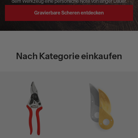
dem Werkzeug eine persönliche Note von langer Dauer.
Gravierbare Scheren entdecken
Nach Kategorie einkaufen
Gartenscheren
Ersatzteile