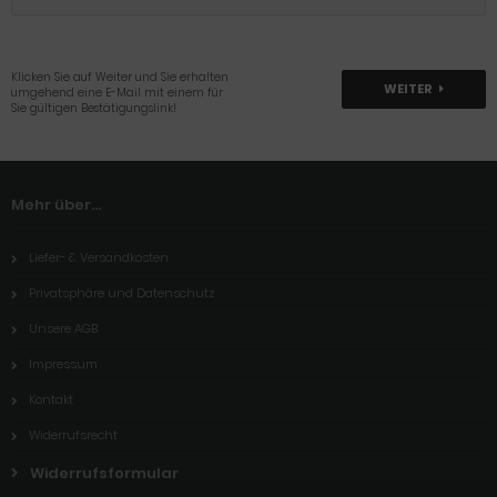
Klicken Sie auf Weiter und Sie erhalten
WEITER
umgehend eine E-Mail mit einem für
Sie gültigen Bestätigungslink!
Mehr über...
Liefer- & Versandkosten
Privatsphäre und Datenschutz
Unsere AGB
Impressum
Kontakt
Widerrufsrecht
Widerrufsformular