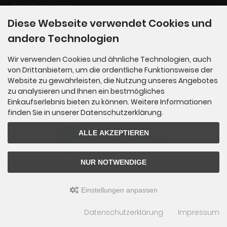
Cookie Einstellungen
Diese Webseite verwendet Cookies und
andere Technologien
Informationen
Wir verwenden Cookies und ähnliche Technologien, auch
von Drittanbietern, um die ordentliche Funktionsweise der
Gartenmärkte
Website zu gewährleisten, die Nutzung unseres Angebotes
zu analysieren und Ihnen ein bestmögliches
Einkaufserlebnis bieten zu können. Weitere Informationen
Zahlungsmethoden
finden Sie in unserer Datenschutzerklärung.
ALLE AKZEPTIEREN
NUR NOTWENDIGE
Einstellungen anpassen
TISSOT The Tool Company GmbH © 2026 | Template © 2009-2026 by
mod
ified eCommerce
Shopsoftware
Datenschutzerklärung
Impressum
mod
ified eCommerce Shopsoftware © 2009-2026