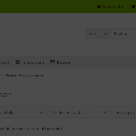
Startseite
Alle
ntakt
Impressum
Kasse
Rechen & Laubsammler
hen
ersteller
Sortieren nach ...
Artikel pro
bis
10
(von insgesamt
10
Artikeln)