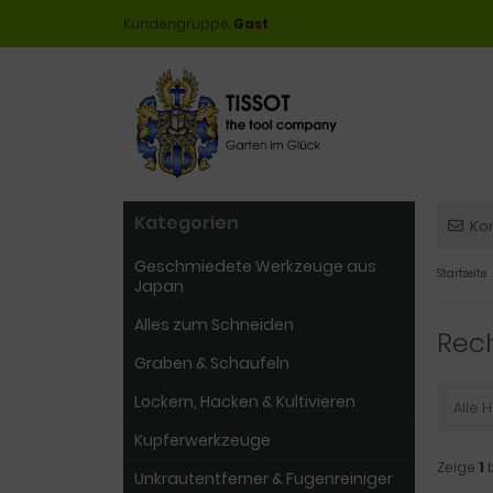
Kundengruppe:
Gast
Kategorien
Ko
Geschmiedete Werkzeuge aus
Startseite
Japan
Alles zum Schneiden
Rec
Graben & Schaufeln
Lockern, Hacken & Kultivieren
Alle H
Kupferwerkzeuge
Zeige
1
Unkrautentferner & Fugenreiniger