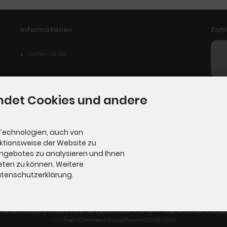
Informationen
Zah
Gartenmärkte
ndet Cookies und andere
Technologien, auch von
nktionsweise der Website zu
Angebotes zu analysieren und Ihnen
eten zu können. Weitere
Datenschutzerklärung.
T The Tool Company GmbH © 2026 | Template © 2009-2026 by
mod
ified eCommerce Shopso
mod
ified eCommerce Shopsoftware © 2009-2026