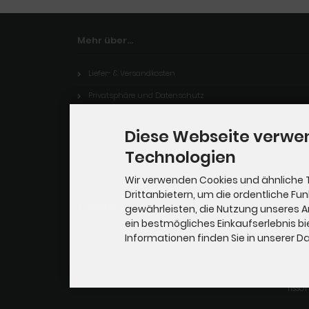
Mehr über...
Liefer- & Versandkosten
Privatsphäre und Datenschutz
Unsere AGB
Diese Webseite verwe
Impressum
Technologien
Kontakt
Wir verwenden Cookies und ähnliche 
Widerrufsrecht
Drittanbietern, um die ordentliche Fu
Widerrufsformular
gewährleisten, die Nutzung unseres 
ein bestmögliches Einkaufserlebnis bi
Cookie Einstellungen
Informationen finden Sie in unserer 
TISSO