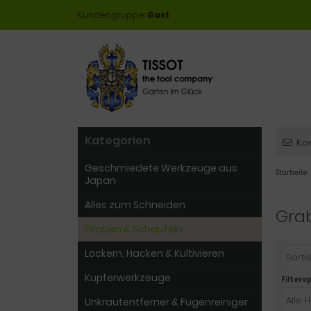
Kundengruppe:
Gast
Kategorien
Ko
Geschmiedete Werkzeuge aus
Startseite
Japan
Alles zum Schneiden
Gra
Graben & Schaufeln
Lockern, Hacken & Kultivieren
Sortie
Kupferwerkzeuge
Filtero
Alle H
Unkrautentferner & Fugenreiniger