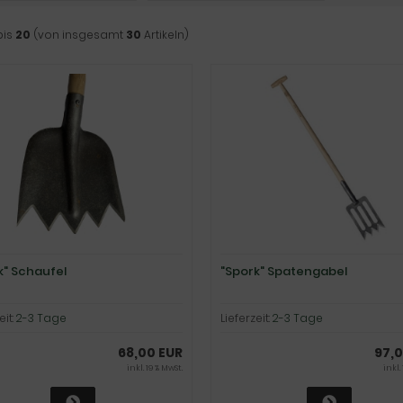
bis
20
(von insgesamt
30
Artikeln)
k" Schaufel
"Spork" Spatengabel
eit:
2-3 Tage
Lieferzeit:
2-3 Tage
68,00 EUR
97,0
inkl. 19 % MwSt.
inkl.