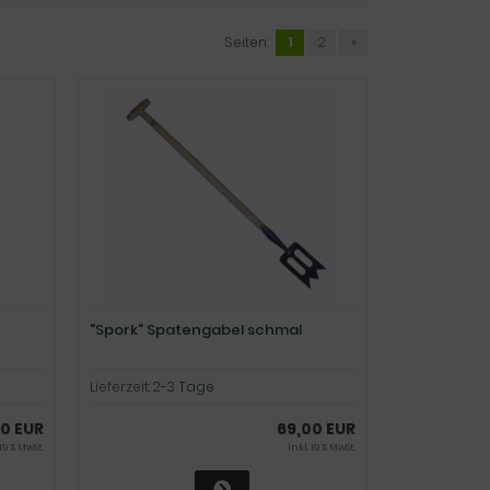
Seiten:
1
2
»
"Spork" Spatengabel schmal
Lieferzeit:
2-3 Tage
0 EUR
69,00 EUR
 19 % MwSt.
inkl. 19 % MwSt.