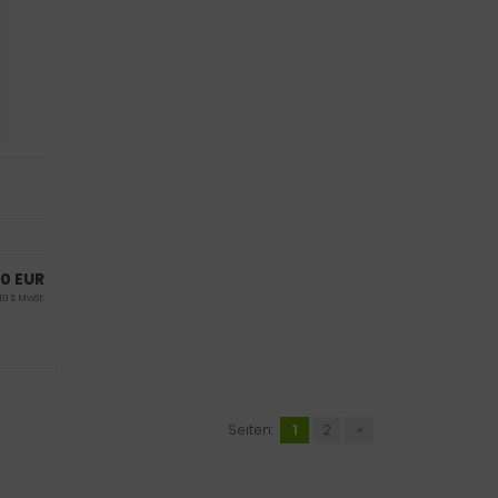
0 EUR
 19 % MwSt.
Seiten:
1
2
»