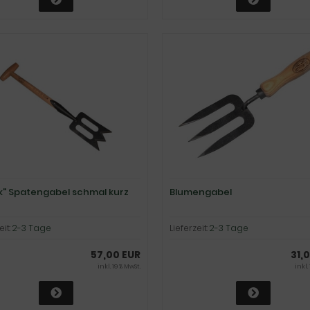
k" Spatengabel schmal kurz
Blumengabel
eit:
2-3 Tage
Lieferzeit:
2-3 Tage
57,00 EUR
31,
inkl. 19 % MwSt.
inkl.