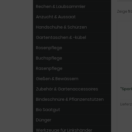
Rechen & Laubsammler
Zeige
1
Anzucht & Aussaat
Handschuhe & Schürzen
Gartentaschen & -kübel
Rosenpflege
Buchspflege
Rasenpflege
Gießen & Bewässern
"Spor
Zubehör & Gartenaccessoires
Bindeschnüre & Pflanzenstützen
Lieferz
Bio Saatgut
Dünger
Werkzeuge für Linkshänder