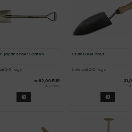
nal japanischer Spaten
Pflanzkelle breit
eit:
2-3 Tage
Lieferzeit:
2-3 Tage
62,00 EUR
31,
ab
inkl. 19 % MwSt.
inkl.