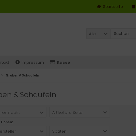
Startseite
Alle
ntakt
Impressum
Kasse
Graben & Schaufeln
ben & Schaufeln
ren nach ...
Artikel pro Seite
ptionen:
ersteller
Spaten