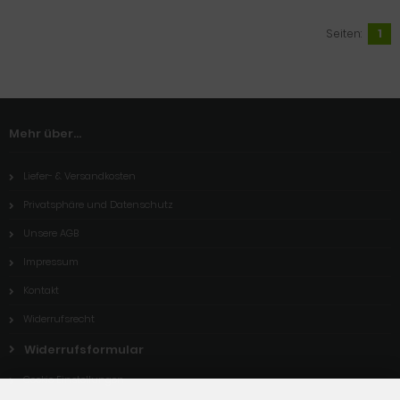
Seiten:
1
Mehr über...
Liefer- & Versandkosten
Privatsphäre und Datenschutz
Unsere AGB
Impressum
Kontakt
Widerrufsrecht
Widerrufsformular
Cookie Einstellungen