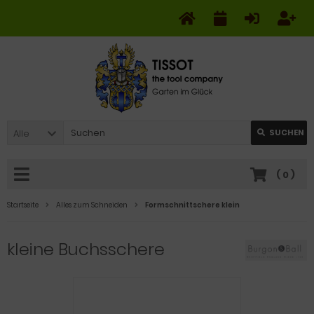
Alle
SUCHEN
(
0
)
Startseite
Alles zum Schneiden
Formschnittschere klein
kleine Buchsschere