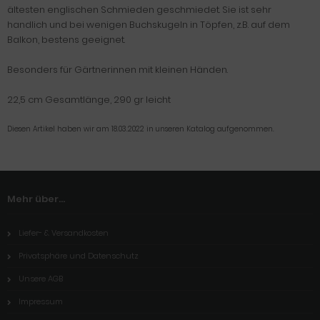
ältesten englischen Schmieden geschmiedet. Sie ist sehr
handlich und bei wenigen Buchskugeln in Töpfen, z.B. auf dem
Balkon, bestens geeignet.
Besonders für Gärtnerinnen mit kleinen Händen.
22,5 cm Gesamtlänge, 290 gr leicht
Diesen Artikel haben wir am 18.03.2022 in unseren Katalog aufgenommen.
Mehr über...
Liefer- & Versandkosten
Privatsphäre und Datenschutz
Unsere AGB
Impressum