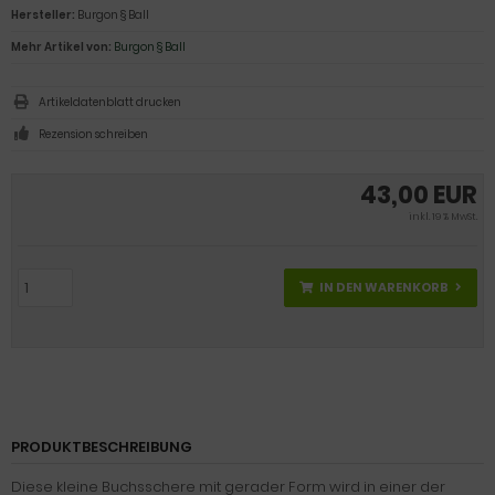
Hersteller:
Burgon § Ball
Mehr Artikel von:
Burgon § Ball
Artikeldatenblatt drucken
Rezension schreiben
43,00 EUR
inkl. 19 % MwSt.
IN DEN WARENKORB
PRODUKTBESCHREIBUNG
Diese kleine Buchsschere mit gerader Form wird in einer der