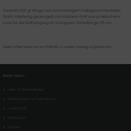
Gewicht 300 gr Klinge aus hochwertigem halbgeschmiedeten
Stahl, mähfertig gedengelt, mit stabilem Griff und praktischem
Loch für die Aufhängung im Schuppen, Sichellänge 25 cm.
Diesen Artikel haben wir am 15.09.2022 in unseren Katalog aufgenommen.
Mehr über...
Liefer- & Versandkosten
Privatsphäre und Datenschutz
Unsere AGB
Impressum
Kontakt