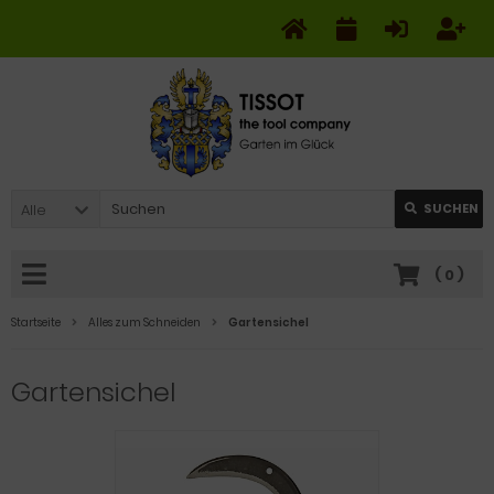
Alle
SUCHEN
(
0
)
Startseite
Alles zum Schneiden
Gartensichel
Gartensichel