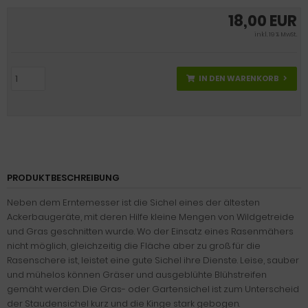
18,00 EUR
inkl. 19 % MwSt.
IN DEN WARENKORB
PRODUKTBESCHREIBUNG
Neben dem Erntemesser ist die Sichel eines der ältesten
Ackerbaugeräte, mit deren Hilfe kleine Mengen von Wildgetreide
und Gras geschnitten wurde. Wo der Einsatz eines Rasenmähers
nicht möglich, gleichzeitig die Fläche aber zu groß für die
Rasenschere ist, leistet eine gute Sichel ihre Dienste. Leise, sauber
und mühelos können Gräser und ausgeblühte Blühstreifen
gemäht werden. Die Gras- oder Gartensichel ist zum Unterscheid
der Staudensichel kurz und die Kinge stark gebogen.