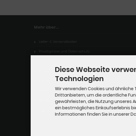
Mehr über...
Liefer- & Versandkosten
Privatsphäre und Datenschutz
Unsere AGB
Diese Webseite verwe
Impressum
Technologien
Kontakt
Wir verwenden Cookies und ähnliche 
Widerrufsrecht
Drittanbietern, um die ordentliche Fu
Widerrufsformular
gewährleisten, die Nutzung unseres 
ein bestmögliches Einkaufserlebnis bi
Cookie Einstellungen
Informationen finden Sie in unserer 