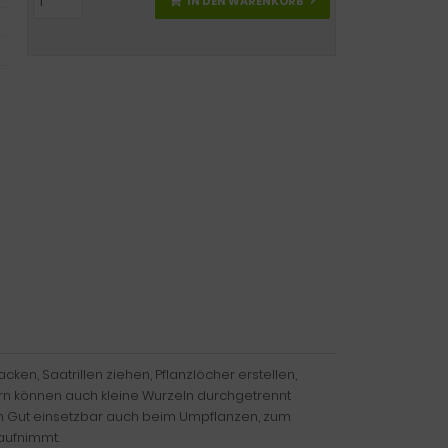
IN DEN WARENKORB
ken, Saatrillen ziehen, Pflanzlöcher erstellen,
n können auch kleine Wurzeln durchgetrennt
m Gut einsetzbar auch beim Umpflanzen, zum
 aufnimmt.