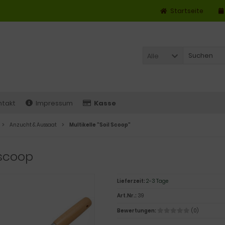
Startseite
Alle
ntakt
Impressum
Kasse
Anzucht & Aussaat
Multikelle "Soil Scoop"
 scoop
Lieferzeit:
2-3 Tage
Art.Nr.:
39
Bewertungen:
(0)