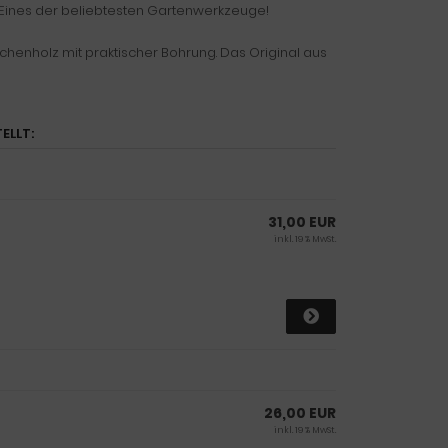
Eines der beliebtesten Gartenwerkzeuge!
Eichenholz mit praktischer Bohrung. Das Original aus
ELLT:
31,00 EUR
inkl. 19 % MwSt.
26,00 EUR
inkl. 19 % MwSt.