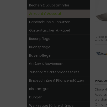
Rechen & Laubsammler
Anzucht & Aussaat
Handschuhe & Schürzen
Gartentaschen & -kübel
Für eine g
Rosenpflege
Vorschaub
Buchspflege
Rasenpflege
Gießen & Bewässern
Zubehör & Gartenaccessoires
Bindeschnüre & Pflanzenstützen
PRODU
Bio Saatgut
Diese H
Ausgrab
Dünger
werden.
Öffnen 
Werkzeuge für Linkshänder