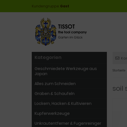
Kundengruppe:
Gast
Kategorien
Ko
Geschmiedete Werkzeuge aus
Startseite
Japan
Alles zum Schneiden
soil
Graben & Schaufeln
Lockern, Hacken & Kultivieren
Kupferwerkzeuge
Unkrautentferner & Fugenreiniger