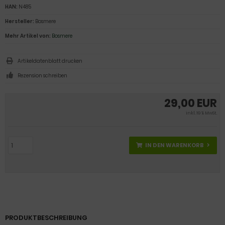
HAN:
N485
Hersteller:
Bosmere
Mehr Artikel von:
Bosmere
Artikeldatenblatt drucken
Rezension schreiben
29,00 EUR
inkl. 19 % MwSt.
IN DEN WARENKORB
PRODUKTBESCHREIBUNG