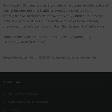
Das Metall - Gartensieb mit Stahlrahmen ist grün beschichtet und
besitzt für eine höhere Stabilität zwei Querstreben. Das
Metallgitter weist eine Maschenweite von 1/2 inch = 1,27 cm auf.
Erde bzw. Kompost und Muttererde kann so gut von Steinen,
unerwünschten Wurzeln und groben Erdklumpen befreit werden.
Höhe 7,5 cm, Ø oben 36 cm unten 32 cm. Gewicht 700 g.
Sieb mit 1/2 inch (= 1,27 cm)
Diesen Artikel haben wir am 16.06.2023 in unseren Katalog aufgenommen.
Mehr über...
Liefer- & Versandkosten
Privatsphäre und Datenschutz
Unsere AGB