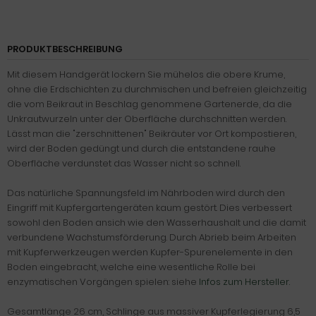
PRODUKTBESCHREIBUNG
Mit diesem Handgerät lockern Sie mühelos die obere Krume,
ohne die Erdschichten zu durchmischen und befreien gleichzeitig
die vom Beikraut in Beschlag genommene Gartenerde, da die
Unkrautwurzeln unter der Oberfläche durchschnitten werden.
Lässt man die "zerschnittenen" Beikräuter vor Ort kompostieren,
wird der Boden gedüngt und durch die entstandene rauhe
Oberfläche verdunstet das Wasser nicht so schnell.
Das natürliche Spannungsfeld im Nährboden wird durch den
Eingriff mit Kupfergartengeräten kaum gestört. Dies verbessert
sowohl den Boden ansich wie den Wasserhaushalt und die damit
verbundene Wachstumsförderung. Durch Abrieb beim Arbeiten
mit Kupferwerkzeugen werden Kupfer-Spurenelemente in den
Boden eingebracht, welche eine wesentliche Rolle bei
enzymatischen Vorgängen spielen: siehe
Infos zum Hersteller.
Gesamtlänge 26 cm, Schlinge aus massiver Kupferlegierung 6,5