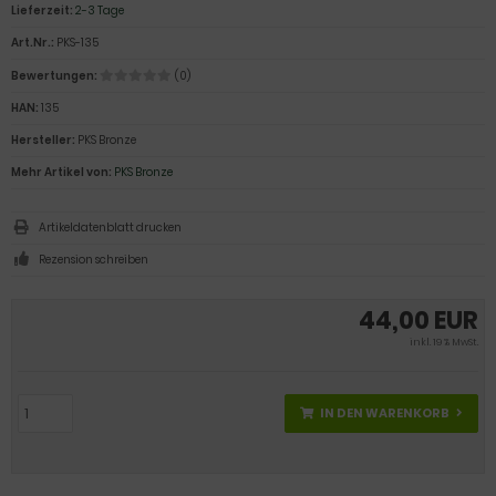
Lieferzeit:
2-3 Tage
Art.Nr.:
PKS-135
Bewertungen:
(0)
HAN:
135
Hersteller:
PKS Bronze
Mehr Artikel von:
PKS Bronze
Artikeldatenblatt drucken
Rezension schreiben
44,00 EUR
inkl. 19 % MwSt.
IN DEN WARENKORB