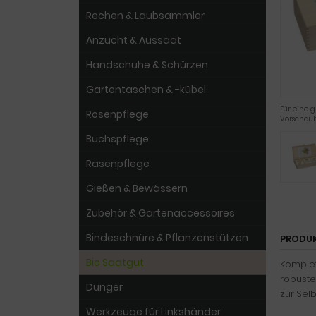
Rechen & Laubsammler
Anzucht & Aussaat
Handschuhe & Schürzen
Gartentaschen & -kübel
Für eine g
Rosenpflege
Vorschaub
Buchspflege
Rasenpflege
Gießen & Bewässern
Zubehör & Gartenaccessoires
Bindeschnüre & Pflanzenstützen
PRODU
Bio Saatgut
Komplet
robuste
Dünger
zur Sel
Werkzeuge für Linkshänder