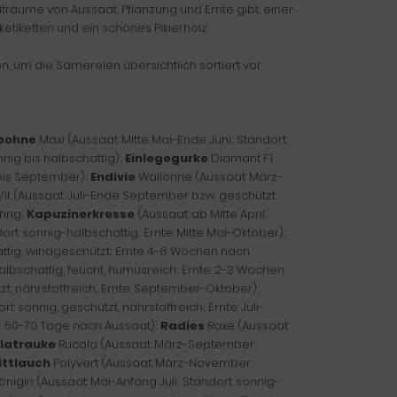
träume von Aussaat, Pflanzung und Ernte gibt, einer
tiketten und ein schönes Pikierholz.
 um die Sämereien übersichtlich sortiert vor
bohne
Maxi (Aussaat: Mitte Mai-Ende Juni; Standort:
nig bis halbschattig);
Einlegegurke
Diamant F1
i bis September);
Endivie
Wallonne (Aussaat: März-
it (Aussaat: Juli-Ende September bzw. geschützt
hrig;
Kapuzinerkresse
(Aussaat: ab Mitte April;
dort: sonnig-halbschattig; Ernte: Mitte Mai-Oktober);
hattig, windgeschützt; Ernte 4-6 Wochen nach
albschattig, feucht, humusreich; Ernte: 2-3 Wochen
ützt, nährstoffreich; Ernte: September-Oktober);
: sonnig, geschützt, nährstoffreich; Ernte: Juli-
te: 50-70 Tage nach Aussaat);
Radies
Raxe (Aussaat:
latrauke
Rucola (Aussaat: März-September;
ittlauch
Polyvert (Aussaat: März-November;
nigin (Aussaat: Mai-Anfang Juli; Standort: sonnig-