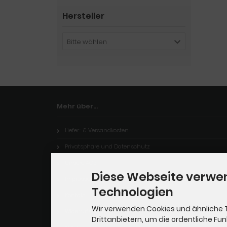
Hersteller
Bitte wählen
Mehr über...
Liefer- & Versandkosten
Privatsphäre und Datenschutz
Unsere AGB
Diese Webseite verwe
Impressum
Technologien
Kontakt
Wir verwenden Cookies und ähnliche 
Widerrufsrecht
Drittanbietern, um die ordentliche Fu