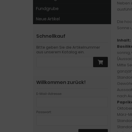
Neben d
Fundgrube
ausführ
Neue Artikel
Die hoc
Sonne u
Schnellkauf
Inhalt:
Basili
Bitte geben Sie die Artikelnummer
aus unserem Katalog ein.
sonnig, 
(Aussaat
Mitte S
ganzjäh
Standor
Willkommen zurück!
Gewöhn
Aussaat
E-Mail-Adresse:
nach Au
Paprik
Oktober
Passwort:
März-Mi
Standor
Standor