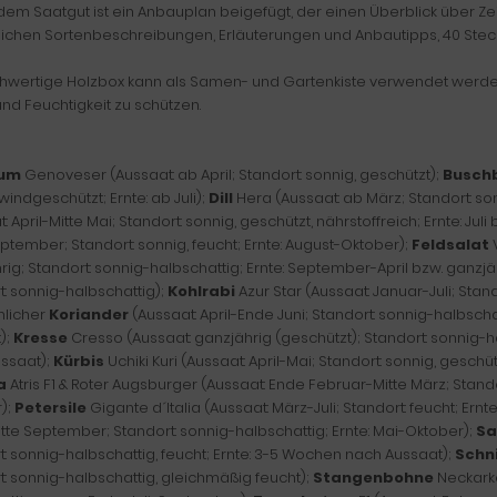
em Saatgut ist ein Anbauplan beigefügt, der einen Überblick über Zei
lichen Sortenbeschreibungen, Erläuterungen und Anbautipps, 40 Stecke
hwertige Holzbox kann als Samen- und Gartenkiste verwendet werden,
nd Feuchtigkeit zu schützen.
kum
Genoveser (Aussaat: ab April; Standort: sonnig, geschützt);
Busch
windgeschützt; Ernte: ab Juli);
Dill
Hera (Aussaat: ab März; Standort: son
: April-Mitte Mai; Standort: sonnig, geschützt, nährstoffreich; Ernte: Jul
eptember; Standort: sonnig, feucht; Ernte: August-Oktober);
Feldsalat
V
rig; Standort: sonnig-halbschattig; Ernte: September-April bzw. ganzjä
t: sonnig-halbschattig);
Kohlrabi
Azur Star (Aussaat: Januar-Juli; Stan
licher
Koriander
(Aussaat: April-Ende Juni; Standort: sonnig-halbsc
);
Kresse
Cresso (Aussaat: ganzjährig (geschützt); Standort: sonnig-h
ssaat);
Kürbis
Uchiki Kuri (Aussaat: April-Mai; Standort: sonnig, gesch
a
Atris F1 & Roter Augsburger (Aussaat: Ende Februar-Mitte März; Standort
);
Petersile
Gigante d´Italia (Aussaat: März-Juli; Standort: feucht; Ern
tte September; Standort: sonnig-halbschattig; Ernte: Mai-Oktober);
Sa
t: sonnig-halbschattig, feucht; Ernte: 3-5 Wochen nach Aussaat);
Schn
t: sonnig-halbschattig, gleichmäßig feucht);
Stangenbohne
Neckarkö