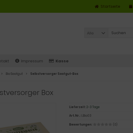
Startseite
Alle
ntakt
Impressum
Kasse
Bio Saatgut
Selbstversorger Saatgut-Box
stversorger Box
Lieferzeit:
2-3 Tage
Art.Nr.:
LBio03
Bewertungen:
(0)