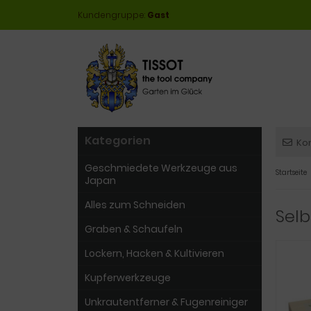
Kundengruppe:
Gast
Kategorien
Ko
Geschmiedete Werkzeuge aus
Startseite
Japan
Alles zum Schneiden
Selb
Graben & Schaufeln
Lockern, Hacken & Kultivieren
Kupferwerkzeuge
Unkrautentferner & Fugenreiniger