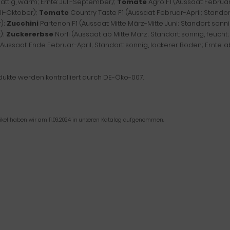
attig, warm; Ernte: Juli-September);
Tomate
Agro F1 (Aussaat: Februar-
uli-Oktober);
Tomate
Country Taste F1 (Aussaat: Februar-April; Standort:
);
Zucchini
Partenon F1 (Aussaat: Mitte März-Mitte Juni; Standort: sonni
);
Zuckererbse
Norli (Aussaat: ab Mitte März; Standort: sonnig, feucht
Aussaat: Ende Februar-April; Standort: sonnig, lockerer Boden; Ernte: ab
dukte werden kontrolliert durch DE-Öko-007.
tikel haben wir am 11.09.2024 in unseren Katalog aufgenommen.