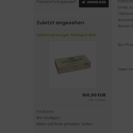
halbsch
Passwort vergessen?
ANMELDEN
Ernte: J
Oktober
Aussaat
Zuletzt angesehen
Riesen (
Selbstversorger Saatgut-Box
Bio-Pro
Diesen Ar
100,00 EUR
inkl. 7 % MwSt.
Features:
Bio Saatgut »
Mehr auf Ihrer privaten Seite »