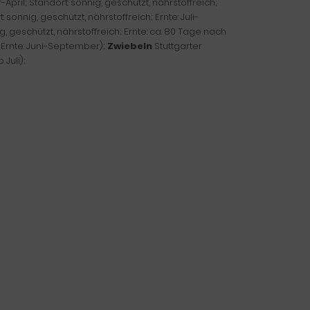
April; Standort: sonnig, geschützt, nährstoffreich;
 sonnig, geschützt, nährstoffreich; Ernte: Juli-
g, geschützt, nährstoffreich; Ernte: ca. 80 Tage nach
; Ernte: Juni-September);
Zwiebeln
Stuttgarter
 Juli);