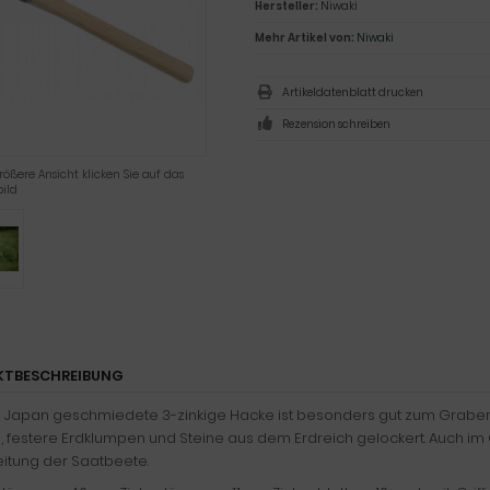
Hersteller:
Niwaki
Mehr Artikel von:
Niwaki
Artikeldatenblatt drucken
Rezension schreiben
rößere Ansicht klicken Sie auf das
ild
KTBESCHREIBUNG
n Japan geschmiedete 3-zinkige Hacke ist besonders gut zum Graben,
, festere Erdklumpen und Steine aus dem Erdreich gelockert. Auch im
itung der Saatbeete.