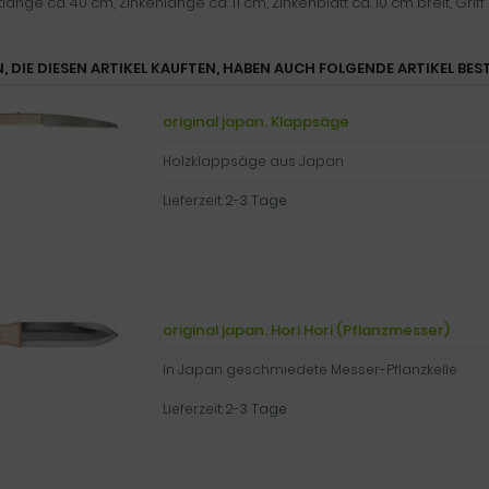
nge ca. 40 cm, Zinkenlänge ca. 11 cm, Zinkenblatt ca. 10 cm breit, Griff
, DIE DIESEN ARTIKEL KAUFTEN, HABEN AUCH FOLGENDE ARTIKEL BEST
original japan. Klappsäge
Holzklappsäge aus Japan
Lieferzeit:
2-3 Tage
original japan. Hori Hori (Pflanzmesser)
In Japan geschmiedete Messer-Pflanzkelle
Lieferzeit:
2-3 Tage