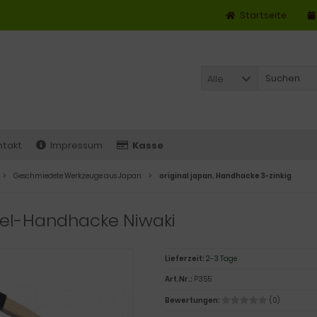
Startseite
Alle
ntakt
Impressum
Kasse
Geschmiedete Werkzeuge aus Japan
original japan. Handhacke 3-zinkig
el-Handhacke Niwaki
Lieferzeit:
2-3 Tage
Art.Nr.:
P355
Bewertungen:
(0)