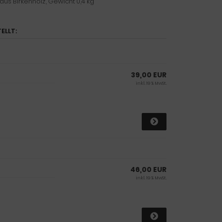
 aus Birkenholz, Gewicht 0,4 kg
ELLT:
39,00 EUR
inkl. 19 % MwSt.
46,00 EUR
inkl. 19 % MwSt.