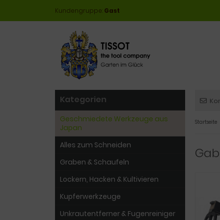
Kundengruppe:
Gast
Kategorien
Ko
Geschmiedete Werkzeuge aus
Startseite
Japan
Alles zum Schneiden
Gab
Graben & Schaufeln
Lockern, Hacken & Kultivieren
Kupferwerkzeuge
Unkrautentferner & Fugenreiniger