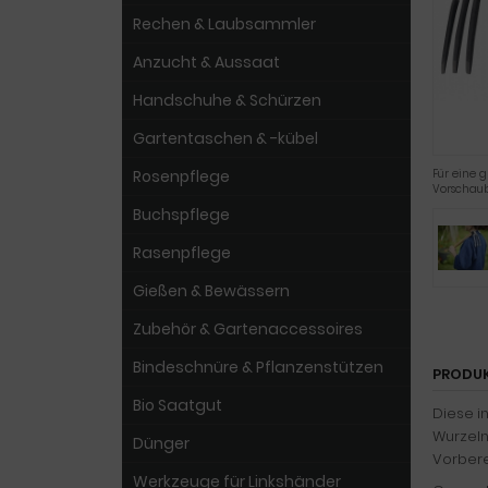
Rechen & Laubsammler
Anzucht & Aussaat
Handschuhe & Schürzen
Gartentaschen & -kübel
Rosenpflege
Für eine g
Vorschaub
Buchspflege
Rasenpflege
Gießen & Bewässern
Zubehör & Gartenaccessoires
Bindeschnüre & Pflanzenstützen
PRODU
Bio Saatgut
Diese i
Wurzeln
Dünger
Vorbere
Werkzeuge für Linkshänder