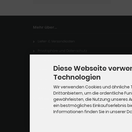
Mehr über...
Liefer- & Versandkosten
Privatsphäre und Datenschutz
Unsere AGB
Diese Webseite verwe
Impressum
Technologien
Kontakt
Wir verwenden Cookies und ähnliche 
Widerrufsrecht
Drittanbietern, um die ordentliche Fu
Widerrufsformular
gewährleisten, die Nutzung unseres 
ein bestmögliches Einkaufserlebnis bi
Cookie Einstellungen
Informationen finden Sie in unserer 